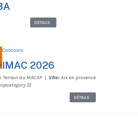
3A
DÉTAILS
Concours
IMAC 2026
6
:
Terrain du MACAP
|
Ville:
Aix en provence
hopcategory 3}
DÉTAILS